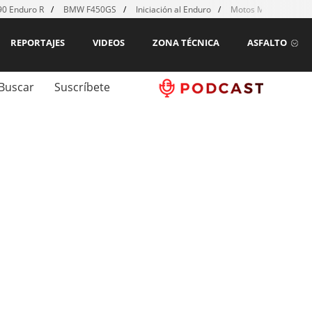
0 Enduro R
BMW F450GS
Iniciación al Enduro
Motos MX para emp
REPORTAJES
VIDEOS
ZONA TÉCNICA
ASFALTO
Buscar
Suscríbete