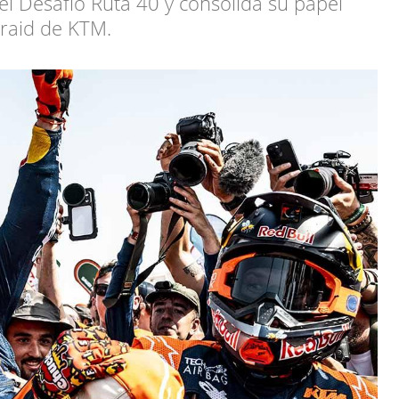
el Desafío Ruta 40 y consolida su papel
-raid de KTM.