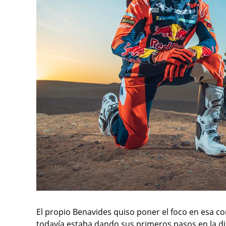
El propio Benavides quiso poner el foco en esa 
todavía estaba dando sus primeros pasos en la dis