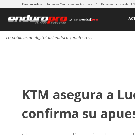
Destacados:
Prueba Yamaha motocross
Prueba Triumph TF
AC
La publicación digital del enduro y motocross
KTM asegura a Lu
confirma su apues