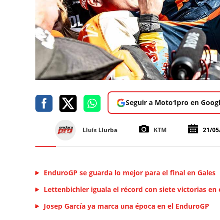
Seguir a Moto1pro en Goog
Lluís Llurba
KTM
21/05
EnduroGP se guarda lo mejor para el final en Gales
Lettenbichler iguala el récord con siete victorias en
Josep García ya marca una época en el EnduroGP