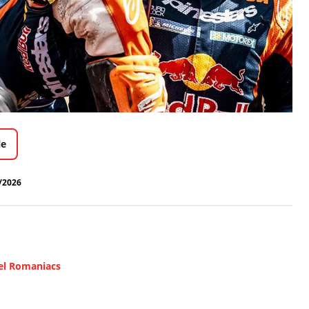
le
/2026
 el Romaniacs