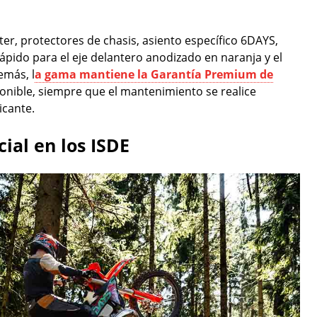
er, protectores de chasis, asiento específico 6DAYS,
pido para el eje delantero anodizado en naranja y el
emás, l
a gama mantiene la Garantía Premium de
nible, siempre que el mantenimiento se realice
icante.
cial en los ISDE