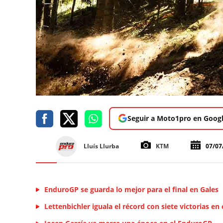
Seguir a Moto1pro en Goog
Lluís Llurba
KTM
07/07
EnduroGP se guarda lo mejor para el final en Gales
Lettenbichler iguala el récord con siete victorias en