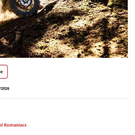
le
/2026
 el Romaniacs