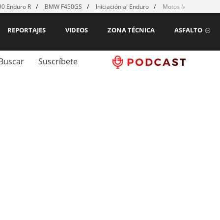
0 Enduro R
BMW F450GS
Iniciación al Enduro
Motos MX para emp
REPORTAJES
VIDEOS
ZONA TÉCNICA
ASFALTO
Buscar
Suscríbete