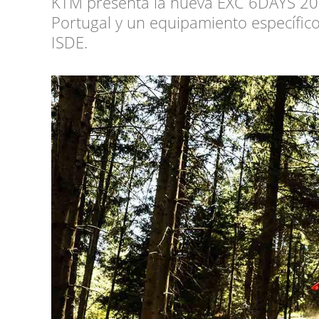
KTM presenta la nueva EXC 6DAYS 20
Portugal y un equipamiento específi
ISDE.