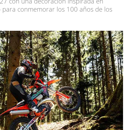
27 con una decoración inspirada en
co para conmemorar los 100 años de los