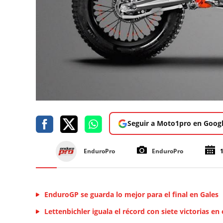
Seguir a Moto1pro en Goog
EnduroPro
EnduroPro
EnduroGP se guarda lo mejor para el final en Gales
Lettenbichler iguala el récord con siete victorias en