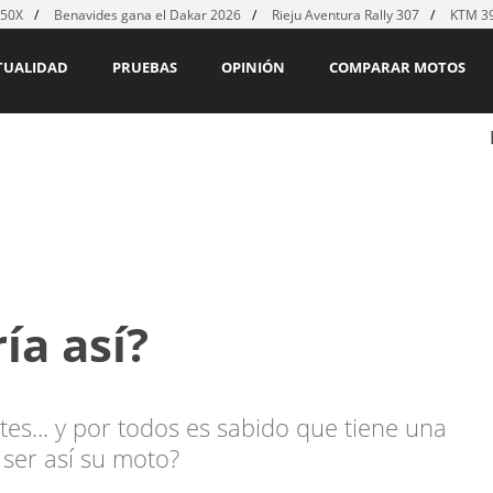
450X
Benavides gana el Dakar 2026
Rieju Aventura Rally 307
KTM 39
TUALIDAD
PRUEBAS
OPINIÓN
COMPARAR MOTOS
ía así?
tes... y por todos es sabido que tiene una
 ser así su moto?