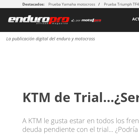
Destacados:
Prueba Yamaha motocross
Prueba Triumph TF
AC
La publicación digital del enduro y motocross
KTM de Trial...¿Ser
A KTM le gusta estar en todos los fren
deuda pendiente con el trial... ¿Podría