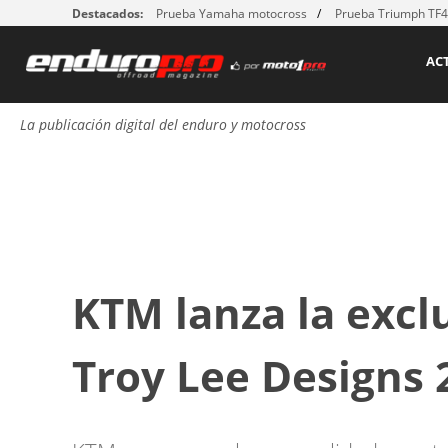
Destacados:
Prueba Yamaha motocross
Prueba Triumph TF
AC
La publicación digital del enduro y motocross
KTM lanza la excl
Troy Lee Designs 