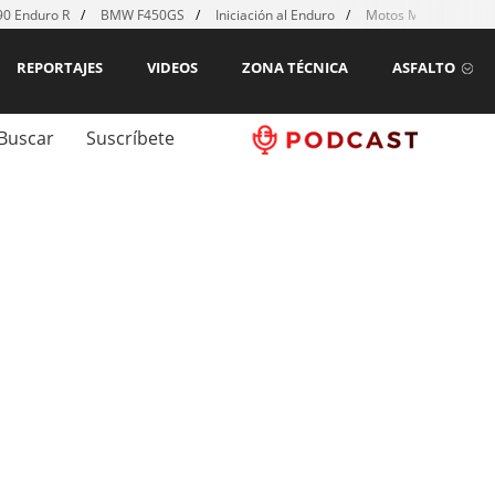
0 Enduro R
BMW F450GS
Iniciación al Enduro
Motos MX para emp
REPORTAJES
VIDEOS
ZONA TÉCNICA
ASFALTO
Buscar
Suscríbete