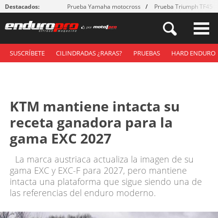
Destacados:
Prueba Yamaha motocross
Prueba Triumph TF450
SUSCRÍBETE
CILINDRADAS ¿RARAS?
PRUEBAS
HARD ENDURO
KTM mantiene intacta su
receta ganadora para la
gama EXC 2027
La marca austriaca actualiza la imagen de su
gama EXC y EXC-F para 2027, pero mantiene
intacta una plataforma que sigue siendo una de
las referencias del enduro moderno.