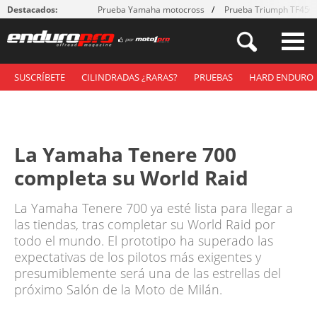
Destacados:
Prueba Yamaha motocross
Prueba Triumph TF450
SUSCRÍBETE
CILINDRADAS ¿RARAS?
PRUEBAS
HARD ENDURO
La Yamaha Tenere 700
completa su World Raid
La Yamaha Tenere 700 ya esté lista para llegar a
las tiendas, tras completar su World Raid por
todo el mundo. El prototipo ha superado las
expectativas de los pilotos más exigentes y
presumiblemente será una de las estrellas del
próximo Salón de la Moto de Milán.