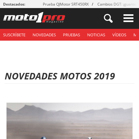
Destacados:
Prueba QJMotor SRT450RX
Cambios DGT: ¡guantes
SUSCRÍBETE
NOVEDADES
PRUEBAS
NOTICIAS
VÍDEOS
M
NOVEDADES MOTOS 2019
P
á
g
i