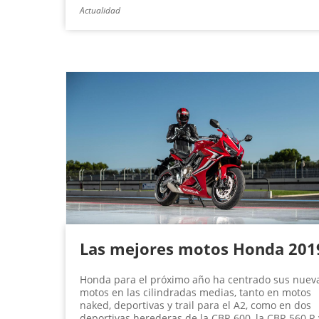
Actualidad
Las mejores motos Honda 201
Honda para el próximo año ha centrado sus nuev
motos en las cilindradas medias, tanto en motos
naked, deportivas y trail para el A2, como en dos
deportivas herederas de la CBR 600, la CBR 560 R 