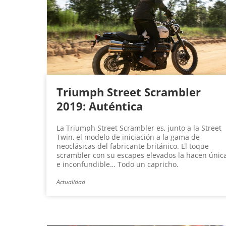
g
i
n
a
s
Triumph Street Scrambler
2019: Auténtica
La Triumph Street Scrambler es, junto a la Street
Twin, el modelo de iniciación a la gama de
neoclásicas del fabricante británico. El toque
scrambler con su escapes elevados la hacen únic
e inconfundible… Todo un capricho.
Actualidad