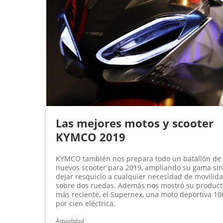
Las mejores motos y scooter
KYMCO 2019
KYMCO también nos prepara todo un batallón de
nuevos scooter para 2019, ampliando su gama sin
dejar resquicio a cualquier necesidad de movilid
sobre dos ruedas. Además nos mostró su product
más reciente, el Supernex, una moto deportiva 10
por cien eléctrica.
Actualidad