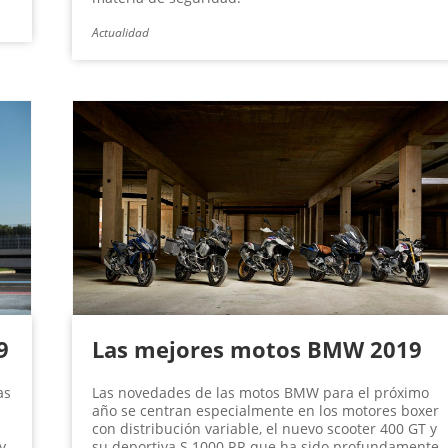
Actualidad
9
Las mejores motos BMW 2019
as
Las novedades de las motos BMW para el próximo
año se centran especialmente en los motores boxer
con distribución variable, el nuevo scooter 400 GT y
y
su deportiva S 1000 RR que ha sido profundamente