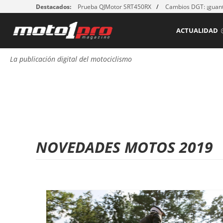
Destacados:
Prueba QJMotor SRT450RX
Cambios DGT: ¡guant
ACTUALIDAD
La publicación digital del motociclismo
NOVEDADES MOTOS 2019
P
á