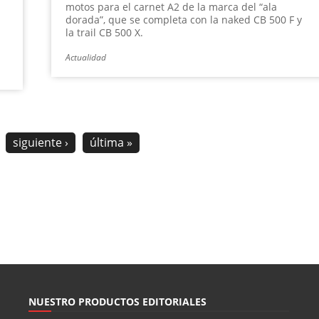
motos para el carnet A2 de la marca del “ala
dorada”, que se completa con la naked CB 500 F y
la trail CB 500 X.
Actualidad
siguiente ›
última »
NUESTRO PRODUCTOS EDITORIALES