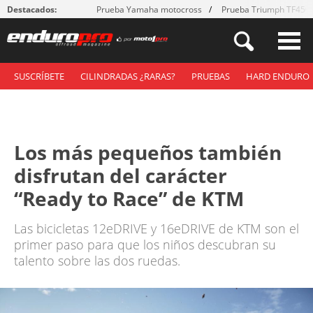
Destacados:
Prueba Yamaha motocross
Prueba Triumph TF450
SUSCRÍBETE
CILINDRADAS ¿RARAS?
PRUEBAS
HARD ENDURO
Los más pequeños también
disfrutan del carácter
“Ready to Race” de KTM
Las bicicletas 12eDRIVE y 16eDRIVE de KTM son el
primer paso para que los niños descubran su
talento sobre las dos ruedas.