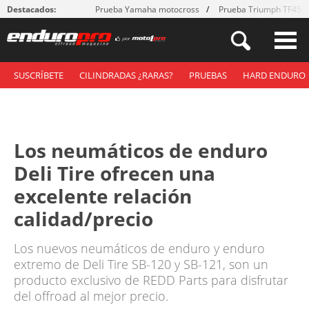
Destacados:
Prueba Yamaha motocross
Prueba Triumph TF450
SUSCRÍBETE
CILINDRADAS ¿RARAS?
PRUEBAS
HARD ENDURO
Los neumáticos de enduro
Deli Tire ofrecen una
excelente relación
calidad/precio
Los nuevos neumáticos de enduro y enduro
extremo de Deli Tire SB-120 y SB-121, son un
producto exclusivo de REDD Parts para disfrutar
del offroad al mejor precio.