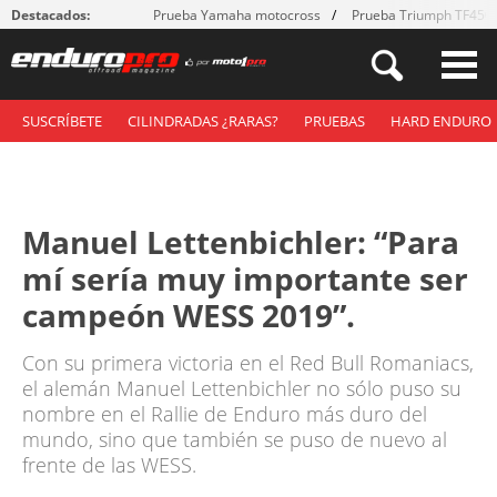
Destacados:
Prueba Yamaha motocross
Prueba Triumph TF450
SUSCRÍBETE
CILINDRADAS ¿RARAS?
PRUEBAS
HARD ENDURO
Manuel Lettenbichler: “Para
mí sería muy importante ser
campeón WESS 2019”.
Con su primera victoria en el Red Bull Romaniacs,
el alemán Manuel Lettenbichler no sólo puso su
nombre en el Rallie de Enduro más duro del
mundo, sino que también se puso de nuevo al
frente de las WESS.