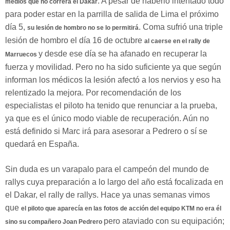
. A pesar de haberlo intentado todo
medios que no correrá el Dakar
para poder estar en la parrilla de salida de Lima el próximo
día 5,
. Coma sufrió una triple
su lesión de hombro no se lo permitirá
lesión de hombro el día 16 de octubre
al caerse en el rally de
y desde ese día se ha afanado en recuperar la
Marruecos
fuerza y movilidad. Pero no ha sido suficiente ya que según
informan los médicos la lesión afectó a los nervios y eso ha
relentizado la mejora. Por recomendación de los
especialistas el piloto ha tenido que renunciar a la prueba,
ya que es el único modo viable de recuperación. Aún no
está definido si Marc irá para asesorar a Pedrero o sí se
quedará en España.
Sin duda es un varapalo para el campeón del mundo de
rallys cuya preparación a lo largo del año está focalizada en
el Dakar, el rally de rallys. Hace ya unas semanas vimos
que
el piloto que aparecía en las fotos de acción del equipo KTM no era él
pero ataviado con su equipación;
sino su compañero Joan Pedrero