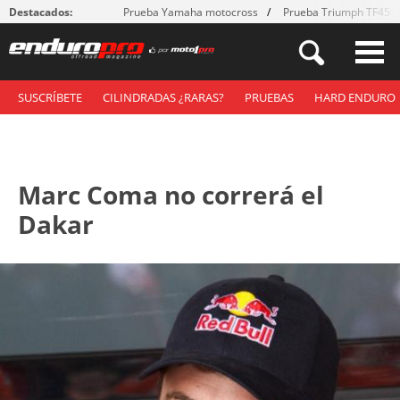
Destacados:
Prueba Yamaha motocross
Prueba Triumph TF450
SUSCRÍBETE
CILINDRADAS ¿RARAS?
PRUEBAS
HARD ENDURO
Marc Coma no correrá el
Dakar