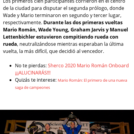
Los primeros cien participantes corrieron en el centro
de la ciudad para disputar el segunda prólogo, donde
Wade y Mario terminaron en segundo y tercer lugar,
respectivamente.
Durante las dos primeras vueltas
Mario Román, Wade Young, Graham Jarvis y Manuel
Lettenbichler estuvieron compitiendo rueda con
rueda
, neutralizándose mientras esperaban la última
vuelta, la más difícil, que decidió al vencedor.
No te pierdas:
Sherco 2020 Mario Román Onboard
¡¡¡ALUCINARÁS!!!
Quizás te interese:
Mario Román: El primero de una nueva
saga de campeones