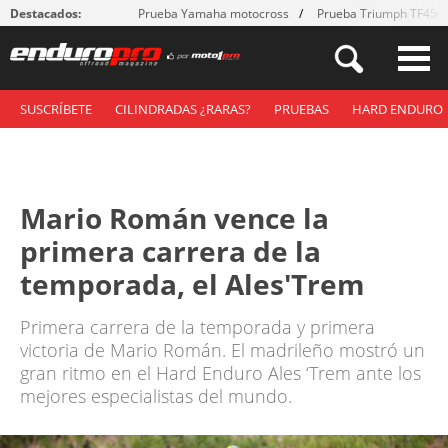
Destacados:
Prueba Yamaha motocross
Prueba Triumph TF450
SUSCRÍBETE
CILINDRADAS ¿RARAS?
PRUEBAS
HARD ENDURO
Mario Román vence la
primera carrera de la
temporada, el Ales'Trem
Primera carrera de la temporada y primera
victoria de Mario Román. El madrileño mostró un
gran ritmo en el Hard Enduro Ales ‘Trem ante los
mejores especialistas del mundo.