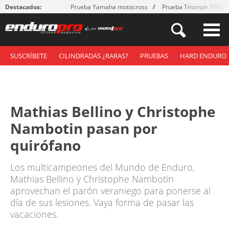
Destacados:
Prueba Yamaha motocross
Prueba Triumph TF450
SUSCRÍBETE
CILINDRADAS ¿RARAS?
PRUEBAS
HARD ENDURO
Mathias Bellino y Christophe
Nambotin pasan por
quirófano
Los multicampeones del Mundo de Enduro,
Mathias Bellino y Christophe Nambotin
aprovechan el parón veraniego para ponerse al
día de sus lesiones. Vaya forma de pasar las
vacaciones.