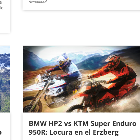
e
Actualidad
de
BMW HP2 vs KTM Super Enduro
o
950R: Locura en el Erzberg