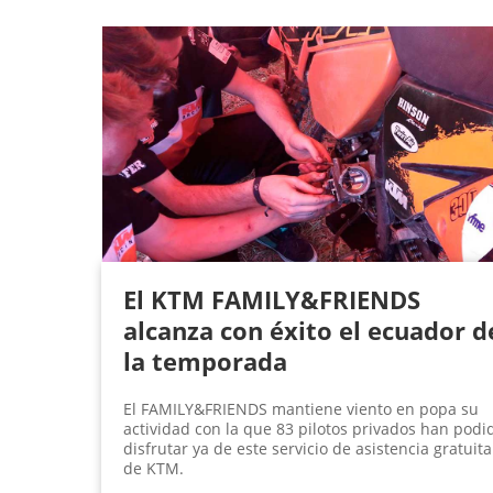
P
á
g
i
n
a
s
El KTM FAMILY&FRIENDS
alcanza con éxito el ecuador d
la temporada
El FAMILY&FRIENDS mantiene viento en popa su
actividad con la que 83 pilotos privados han podi
disfrutar ya de este servicio de asistencia gratuita
de KTM.