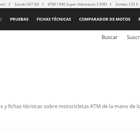
es!
Suzuki SV7 GX
KTM 1390 Super Adventure S EVO
Zontes 125 X
PRUEBAS
FICHAS TÉCNICAS
COMPARADOR DE MOTOS
Buscar
Suscr
s y fichas técnicas sobre motocicletas KTM de la mano de l