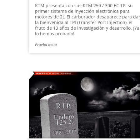
KTM presenta con sus KTM 250 / 300 EC TPI su
primer sistema de inyección electrónica para
motores de 2t. El carburador desaparece para da
la bienvenida al TPI (Transfer Port Injection), el
fruto de 13 años de investigación y desarrollo. ¡Ya
lo hemos probado!
Prueba moto