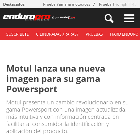
Destacados:
Prueba Yamaha motocross
Prueba Triumph TF450
SUSCRÍBETE
CILINDRADAS ¿RARAS?
PRUEBAS
HARD ENDURO
Motul lanza una nueva
imagen para su gama
Powersport
Motul presenta un cambio revolucionario en su
gama Powersport con una imagen actualizada,
más intuitiva y con información centrada en
facilitar al consumidor la identificación y
aplicación del producto.