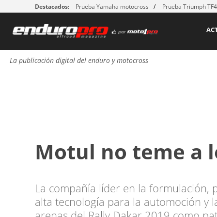
Destacados:
Prueba Yamaha motocross
Prueba Triumph TF
AC
La publicación digital del enduro y motocross
Motul no teme a l
La compañía líder en la formulación, 
alta tecnología para la automoción y l
arenas del Rally Dakar 2019 como pat