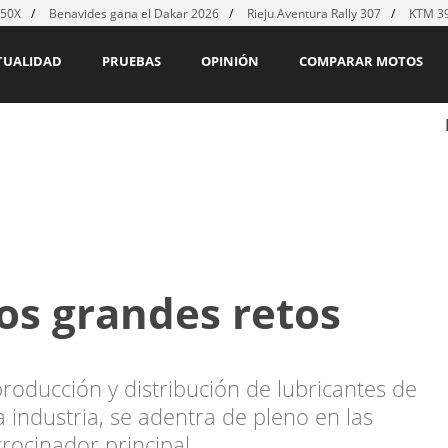
450X
Benavides gana el Dakar 2026
Rieju Aventura Rally 307
KTM 39
TUALIDAD
PRUEBAS
OPINIÓN
COMPARAR MOTOS
os grandes retos
producción y distribución de lubricantes de
a industria, se adentra de pleno en las
rocinador principal.