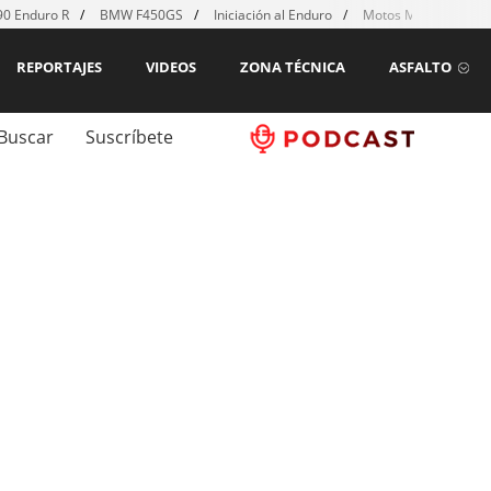
0 Enduro R
BMW F450GS
Iniciación al Enduro
Motos MX para emp
REPORTAJES
VIDEOS
ZONA TÉCNICA
ASFALTO
Buscar
Suscríbete