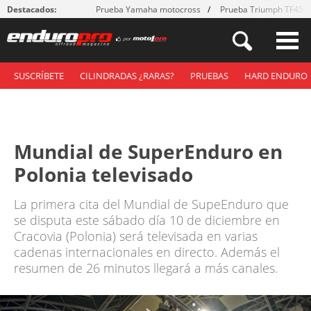
Destacados:
Prueba Yamaha motocross
Prueba Triumph TF450
SUSCRÍBETE
CILINDRADAS ¿RARAS?
PRUEBAS
HARD ENDURO
Mundial de SuperEnduro en
Polonia televisado
La primera cita del Mundial de SupeEnduro que
se disputa este sábado día 10 de diciembre en
Cracovia (Polonia) será televisada en varias
cadenas internacionales en directo. Además el
resumen de 26 minutos llegará a más canales.