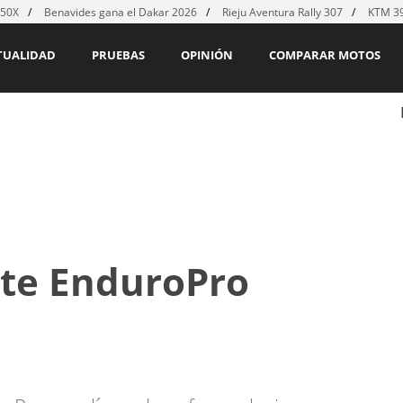
450X
Benavides gana el Dakar 2026
Rieju Aventura Rally 307
KTM 39
TUALIDAD
PRUEBAS
OPINIÓN
COMPARAR MOTOS
ete EnduroPro