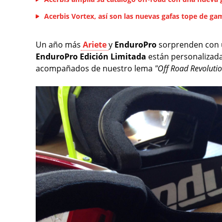
Acerbis Vortex, así son las nuevas gafas tope de ga
Un año más
Ariete
y
EnduroPro
sorprenden con u
EnduroPro Edición Limitada
están personalizadas
acompañados de nuestro lema
"Off Road Revoluti