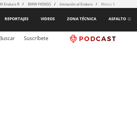
0 Enduro R
BMW F450GS
Iniciación al Enduro
Motos MX para emp
REPORTAJES
VIDEOS
ZONA TÉCNICA
ASFALTO
Buscar
Suscríbete