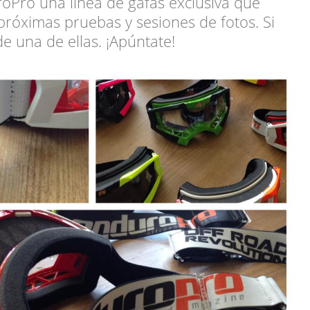
oPro una línea de gafas exclusiva que
 próximas pruebas y sesiones de fotos. Si
de una de ellas. ¡Apúntate!