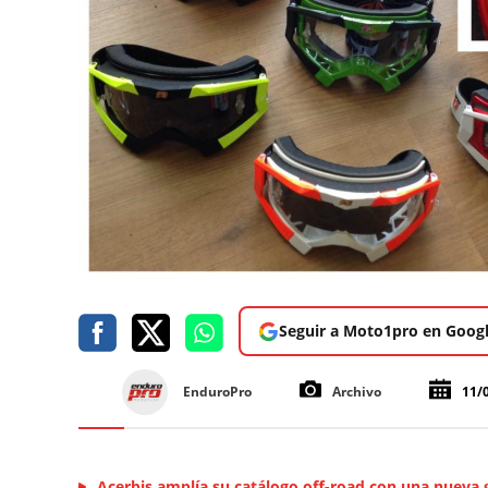
Seguir a Moto1pro en Goog
EnduroPro
Archivo
11/
Acerbis amplía su catálogo off-road con una nueva