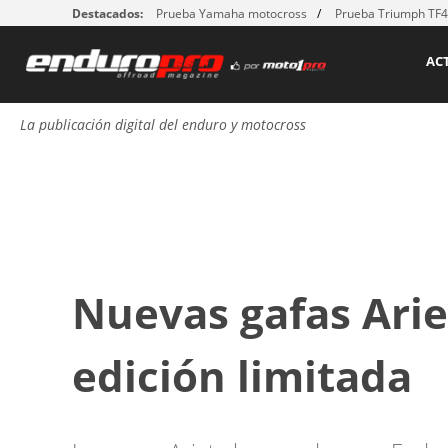
Destacados:
Prueba Yamaha motocross
Prueba Triumph TF
AC
La publicación digital del enduro y motocross
Nuevas gafas Ari
edición limitada