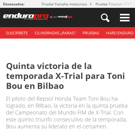
Destacados:
Prueba Yamaha motocross
Prueba Triumph TF450
SUSCRÍBETE
CILINDRADAS ¿RARAS?
PRUEBAS
HARD ENDURO
Quinta victoria de la
temporada X-Trial para Toni
Bou en Bilbao
El piloto del Repsol Honda Team Toni Bou ha
logrado, en Bilbao, la victoria en la quinta prueba
del Campeonato del Mundo FIM de X-Trial. Con
este quinto triunfo consecutivo de la temporada,
Bou aumenta su liderato en el certamen.