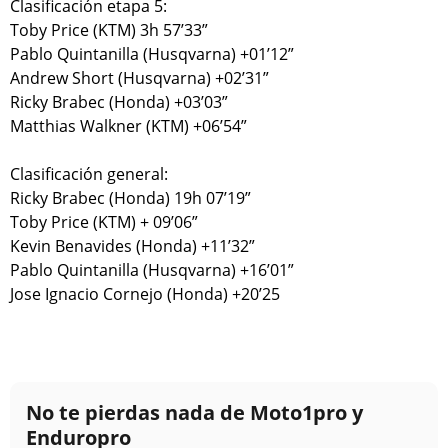
Clasificación etapa 5:
Toby Price (KTM) 3h 57’33”
Pablo Quintanilla (Husqvarna) +01’12”
Andrew Short (Husqvarna) +02’31”
Ricky Brabec (Honda) +03’03”
Matthias Walkner (KTM) +06’54”
Clasificación general:
Ricky Brabec (Honda) 19h 07’19”
Toby Price (KTM) + 09’06”
Kevin Benavides (Honda) +11’32”
Pablo Quintanilla (Husqvarna) +16’01”
Jose Ignacio Cornejo (Honda) +20’25
No te pierdas nada de Moto1pro y
Enduropro