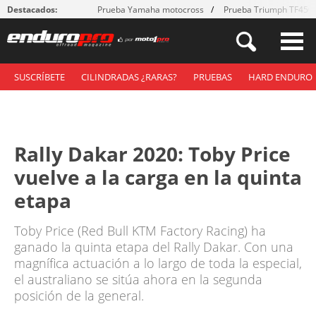
Destacados:
Prueba Yamaha motocross
Prueba Triumph TF450
SUSCRÍBETE
CILINDRADAS ¿RARAS?
PRUEBAS
HARD ENDURO
Rally Dakar 2020: Toby Price
vuelve a la carga en la quinta
etapa
Toby Price (Red Bull KTM Factory Racing) ha
ganado la quinta etapa del Rally Dakar. Con una
magnífica actuación a lo largo de toda la especial,
el australiano se sitúa ahora en la segunda
posición de la general.