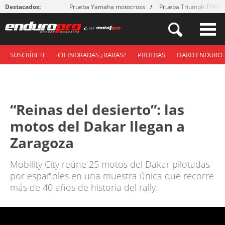
Destacados:
Prueba Yamaha motocross
Prueba Triumph TF450
SUSCRÍBETE
CILINDRADAS ¿RARAS?
PRUEBAS
HARD ENDURO
“Reinas del desierto”: las
motos del Dakar llegan a
Zaragoza
Mobility City reúne 25 motos del Dakar pilotadas
por españoles en una muestra única que recorre
más de 40 años de historia del rally.