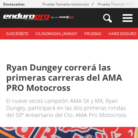
Destacados:
Prueba Yamaha motocross
Prueba Triumph TF450
SUSCRÍBETE
CILINDRADAS ¿RARAS?
PRUEBAS
HARD ENDURO
Ryan Dungey correrá las
primeras carreras del AMA
PRO Motocross
El nueve veces campeón AMA SX y MX, Ryan
Dungey, participará en las dos primeras rondas
del 50º Aniversario del Cto. AMA Pro Motocross.