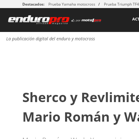
Destacados:
Prueba Yamaha motocross
Prueba Triumph TF
AC
La publicación digital del enduro y motocross
Sherco y Revlimit
Mario Román y W