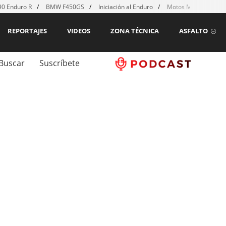
0 Enduro R
BMW F450GS
Iniciación al Enduro
Motos MX para emp
REPORTAJES
VIDEOS
ZONA TÉCNICA
ASFALTO
Buscar
Suscríbete