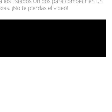
 los Estados Unidos para competir en un
xas. ¡No te pierdas el video!