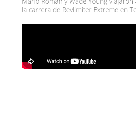
Mario Román y Wade Young viajaron a
la carrera de Revlimiter Extreme en Te