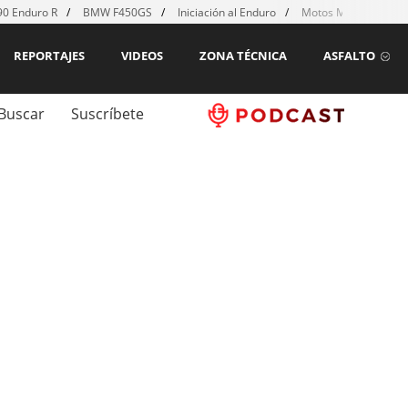
0 Enduro R
BMW F450GS
Iniciación al Enduro
Motos MX para emp
REPORTAJES
VIDEOS
ZONA TÉCNICA
ASFALTO
Buscar
Suscríbete