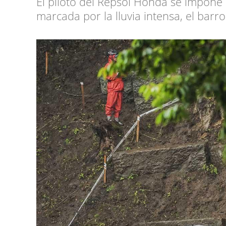
El piloto del Repsol Honda se impone
marcada por la lluvia intensa, el barr