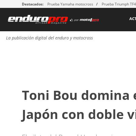
Destacados:
Prueba Yamaha motocross
Prueba Triumph TF
AC
La publicación digital del enduro y motocross
Toni Bou domina e
Japón con doble v