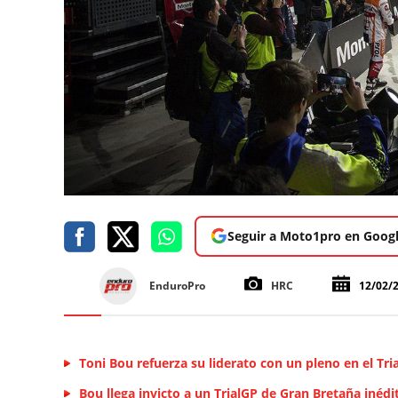
Seguir a Moto1pro en Goog
EnduroPro
HRC
12/02/
Toni Bou refuerza su liderato con un pleno en el Tr
Bou llega invicto a un TrialGP de Gran Bretaña inédi