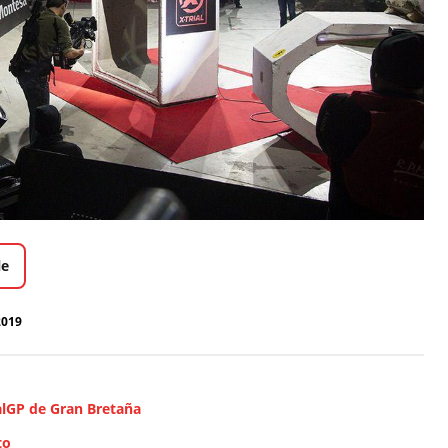
le
2019
ialGP de Gran Bretaña
to