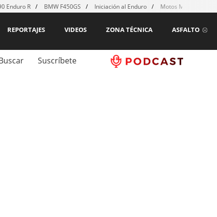
0 Enduro R
BMW F450GS
Iniciación al Enduro
Motos MX para emp
REPORTAJES
VIDEOS
ZONA TÉCNICA
ASFALTO
Buscar
Suscríbete