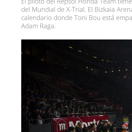
El piloto del Repsol Honda Team tien
del Mundial de X-Trial. El Bizkaia Aren
calendario donde Toni Bou está empa
Adam Raga.