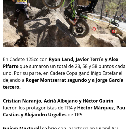
En Cadete 125cc con
Ryon Land, Javier Terrín y Alex
Pifarre
que sumaron un total de 28, 58 y 58 puntos cada
uno. Por su parte, en Cadete Copa ganó Iñigo Estefanell
dejando a
Roger Montserrat segundo y a Jorge García
tercero.
Cristian Naranjo, Adriá Albejano y Héctor Gairin
fueron los protagonistas de TR4 y
Héctor Márquez, Pau
Castias y Alejandro Urgelles
de TR5.
Guiem Martorell
se hizo con la victoria en Juvenil A y