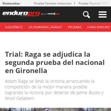
Destacados:
Prueba Yamaha motocross
Prueba Triumph TF450
SUSCRÍBETE
CILINDRADAS ¿RARAS?
PRUEBAS
HARD ENDURO
Trial: Raga se adjudica la
segunda prueba del nacional
en Gironella
Adam Raga se llevó la victoria arrancando la
competición de la mejor manera posible
logrando la victoria por delante de Jaime Busto y
Aniol Gelabert.