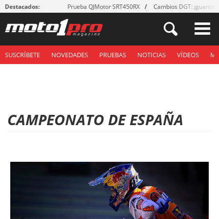
Destacados:
Prueba QJMotor SRT450RX
Cambios DGT: ¡guantes
SUSCRÍBETE
NOVEDADES
PRUEBAS
NOTICIAS
VÍDEOS
M
CAMPEONATO DE ESPAÑA
P
á
g
i