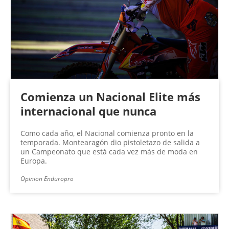
n
a
s
Comienza un Nacional Elite más
internacional que nunca
Como cada año, el Nacional comienza pronto en la
temporada. Montearagón dio pistoletazo de salida a
un Campeonato que está cada vez más de moda en
Europa.
Opinion Enduropro