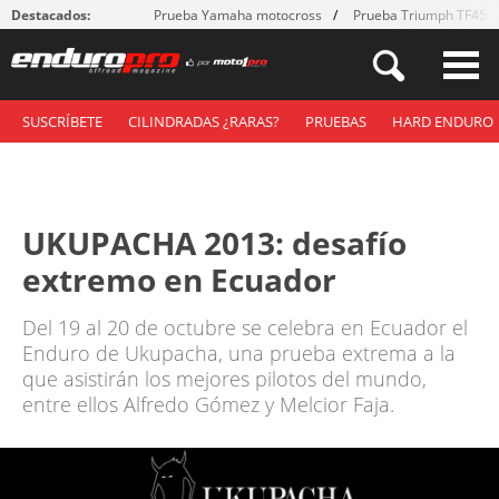
Destacados:
Prueba Yamaha motocross
Prueba Triumph TF450
SUSCRÍBETE
CILINDRADAS ¿RARAS?
PRUEBAS
HARD ENDURO
UKUPACHA 2013: desafío
extremo en Ecuador
Del 19 al 20 de octubre se celebra en Ecuador el
Enduro de Ukupacha, una prueba extrema a la
que asistirán los mejores pilotos del mundo,
entre ellos Alfredo Gómez y Melcior Faja.