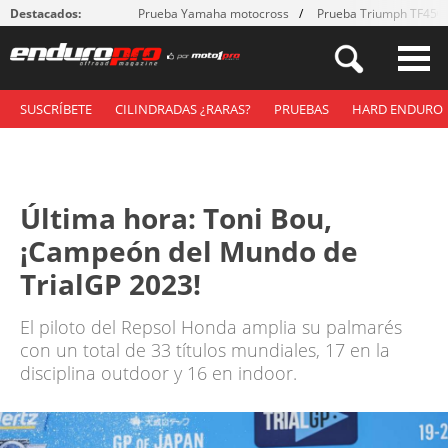
Destacados:
Prueba Yamaha motocross
Prueba Triumph TF450
SUSCRÍBETE
CILINDRADAS ¿RARAS?
PRUEBAS
HARD ENDURO
Última hora: Toni Bou,
¡Campeón del Mundo de
TrialGP 2023!
El piloto del Repsol Honda amplia su palmarés
con un total de 33 títulos mundiales, 17 en la
disciplina outdoor y 16 en indoor.