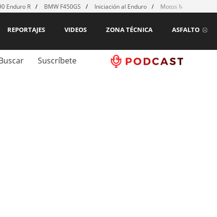
0 Enduro R
BMW F450GS
Iniciación al Enduro
Motos MX para emp
REPORTAJES
VIDEOS
ZONA TÉCNICA
ASFALTO
Buscar
Suscríbete