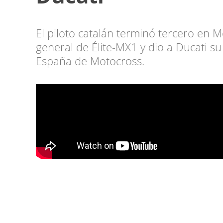
El piloto catalán terminó tercero en 
general de Élite-MX1 y dio a Ducati 
España de Motocross.