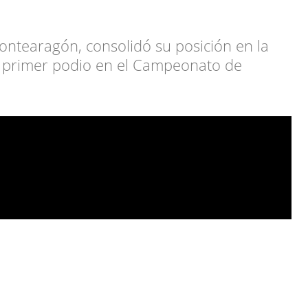
Montearagón, consolidó su posición en la
su primer podio en el Campeonato de