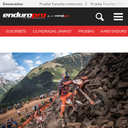
Destacados:
Prueba Yamaha motocross
Prueba Triumph TF450
SUSCRÍBETE
CILINDRADAS ¿RARAS?
PRUEBAS
HARD ENDURO