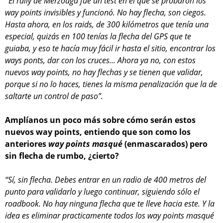
“
El rally de Merzouga fue un test en el que se probaron los
way points invisibles y funcionó. No hay flecha, son ciegos.
Hasta ahora, en los raids, de 300 kilómetros que tenía una
especial, quizás en 100 tenías la flecha del GPS que te
guiaba, y eso te hacía muy fácil ir hasta el sitio, encontrar los
ways ponts, dar con los cruces... Ahora ya no, con estos
nuevos way points, no hay flechas y se tienen que validar,
porque si no lo haces, tienes la misma penalización que la de
saltarte un control de paso”.
Amplíanos un poco más sobre cómo serán estos
nuevos way points, entiendo que son como los
anteriores
way points masqué
(enmascarados) pero
sin flecha de rumbo, ¿cierto?
“Sí, sin flecha. Debes entrar en un radio de 400 metros del
punto para validarlo y luego continuar, siguiendo sólo el
roadbook. No hay ninguna flecha que te lleve hacia este. Y la
idea es eliminar practicamente todos los way points masqué