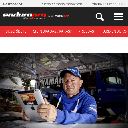
Destacados:
Prueba Yamaha motocross
Prueba Triumph TF450
SUSCRÍBETE
CILINDRADAS ¿RARAS?
PRUEBAS
HARD ENDURO