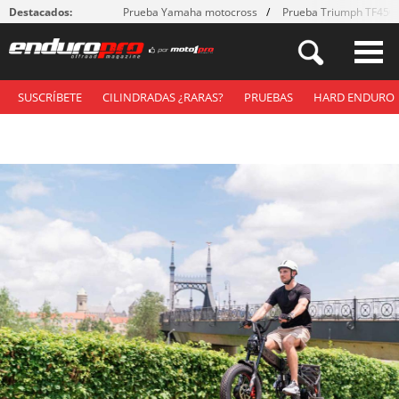
Destacados:
Prueba Yamaha motocross
Prueba Triumph TF450
SUSCRÍBETE
CILINDRADAS ¿RARAS?
PRUEBAS
HARD ENDURO