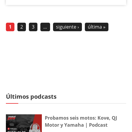
1
2
3
…
siguiente ›
última »
Últimos podcasts
Probamos seis motos: Kove, QJ
Motor y Yamaha | Podcast