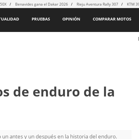
450X
Benavides gana el Dakar 2026
Rieju Aventura Rally 307
KTM 39
TUALIDAD
PRUEBAS
OPINIÓN
COMPARAR MOTOS
os de enduro de la
un antes y un después en la historia del enduro.