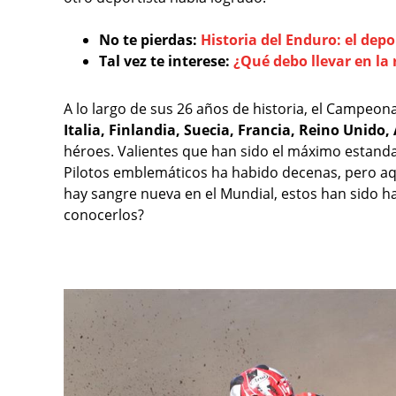
No te pierdas:
Historia del Enduro: el dep
Tal vez te interese:
¿Qué debo llevar en la
A lo largo de sus 26 años de historia, el Campeo
Italia, Finlandia, Suecia, Francia, Reino Unido,
héroes. Valientes que han sido el máximo estand
Pilotos emblemáticos ha habido decenas, pero aqu
hay sangre nueva en el Mundial, estos han sido ha
conocerlos?