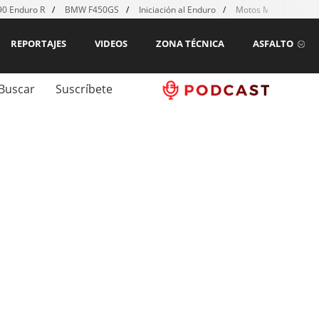
0 Enduro R
BMW F450GS
Iniciación al Enduro
Motos MX para emp
REPORTAJES
VIDEOS
ZONA TÉCNICA
ASFALTO
Buscar
Suscríbete