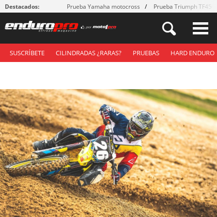
Destacados:
Prueba Yamaha motocross
Prueba Triumph TF450
SUSCRÍBETE
CILINDRADAS ¿RARAS?
PRUEBAS
HARD ENDURO