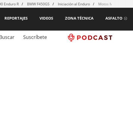
0 Enduro R
BMW F450GS
Iniciación al Enduro
Motos MX para emp
REPORTAJES
VIDEOS
ZONA TÉCNICA
ASFALTO
Buscar
Suscríbete