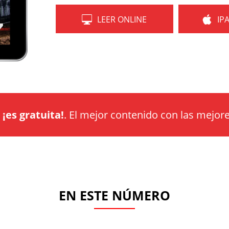
LEER ONLINE
IP
a
¡es gratuita!
. El mejor contenido con las mejore
EN ESTE NÚMERO