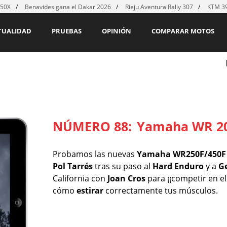
450X
Benavides gana el Dakar 2026
Rieju Aventura Rally 307
KTM 39
TUALIDAD
PRUEBAS
OPINIÓN
COMPARAR MOTOS
NÚMERO 88:
Yamaha WR 2
Probamos las nuevas
Yamaha WR250F/450F
Pol Tarrés
tras su paso al
Hard Enduro
y a
Ge
California con
Joan Cros
para ¡¡competir en e
cómo
estirar
correctamente tus músculos.