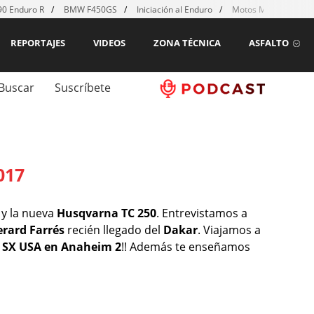
0 Enduro R
BMW F450GS
Iniciación al Enduro
Motos MX para emp
REPORTAJES
VIDEOS
ZONA TÉCNICA
ASFALTO
Buscar
Suscríbete
017
y la nueva
Husqvarna TC 250
. Entrevistamos a
rard Farrés
recién llegado del
Dakar
. Viajamos a
l
SX USA en Anaheim 2
!! Además te enseñamos