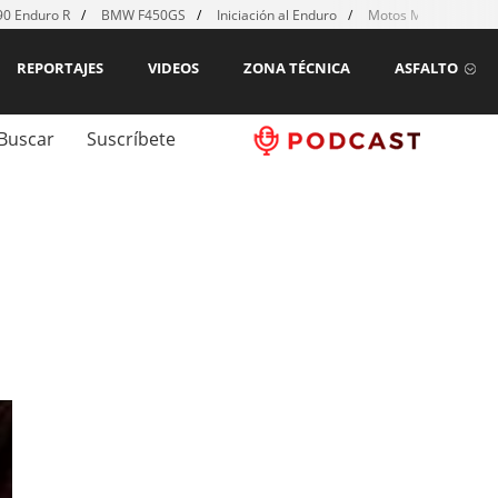
0 Enduro R
BMW F450GS
Iniciación al Enduro
Motos MX para emp
REPORTAJES
VIDEOS
ZONA TÉCNICA
ASFALTO
Buscar
Suscríbete