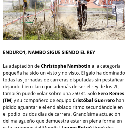
ENDURO1, NAMBO SIGUE SIENDO EL REY
La adaptación de
Christophe Nambotin
a la categoría
pequeña ha sido un visto y no visto. El galo ha dominado
todas las jornadas de carreras disputadas sin pestañear
dejando bien claro que además de ser el rey de los 2t,
también puede volar sobre una 250 4t. Solo
Eero Remes
(TM
) y su compañero de equipo
Cristóbal Guerrero
han
pidido aguantarle el endiablado ritmo secundándole en
el podio los dos días de carrera. Grandísima actuación
del malagueño que demuestra estar en plena forma en
este arranque del Mundial.
Jaume Betriú
firmó dos