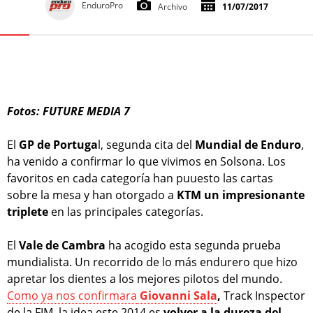
EnduroPro
Archivo
11/07/2017
Fotos: FUTURE MEDIA 7
El
GP de Portuga
l, segunda cita del
Mundial de Enduro
,
ha venido a confirmar lo que vivimos en Solsona. Los
favoritos en cada categoría han puuesto las cartas
sobre la mesa y han otorgado a
KTM un impresionante
triplete
en las principales categorías.
El
Vale de Cambra
ha acogido esta segunda prueba
mundialista. Un recorrido de lo más endurero que hizo
apretar los dientes a los mejores pilotos del mundo.
Como ya nos confirmara
Giovanni Sala
,
Track Inspector
de la FIM, la idea este 2014 es
volver a la dureza del