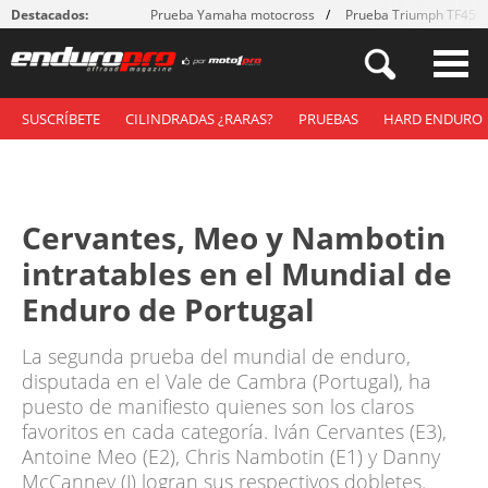
Destacados:
Prueba Yamaha motocross
Prueba Triumph TF450
SUSCRÍBETE
CILINDRADAS ¿RARAS?
PRUEBAS
HARD ENDURO
Cervantes, Meo y Nambotin
intratables en el Mundial de
Enduro de Portugal
La segunda prueba del mundial de enduro,
disputada en el Vale de Cambra (Portugal), ha
puesto de manifiesto quienes son los claros
favoritos en cada categoría. Iván Cervantes (E3),
Antoine Meo (E2), Chris Nambotin (E1) y Danny
McCanney (J) logran sus respectivos dobletes.