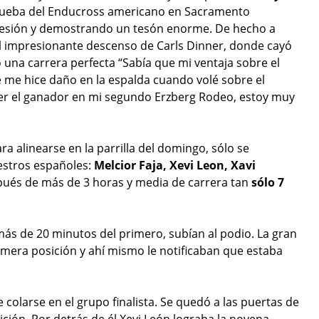
rueba del Enducross americano en Sacramento
n presión y demostrando un tesón enorme. De hecho a
l impresionante descenso de Carls Dinner, donde cayó
 una carrera perfecta “Sabía que mi ventaja sobre el
me hice daño en la espalda cuando volé sobre el
ser el ganador en mi segundo Erzberg Rodeo, estoy muy
ra alinearse en la parrilla del domingo, sólo se
uestros españoles:
Melcior Faja, Xevi Leon, Xavi
ués de más de 3 horas y media de carrera tan
sólo 7
 más de 20 minutos del primero, subían al podio. La gran
imera posición y ahí mismo le notificaban que estaba
colarse en el grupo finalista. Se quedó a las puertas de
ición. Por detrás de él Xevi León lograba la novena