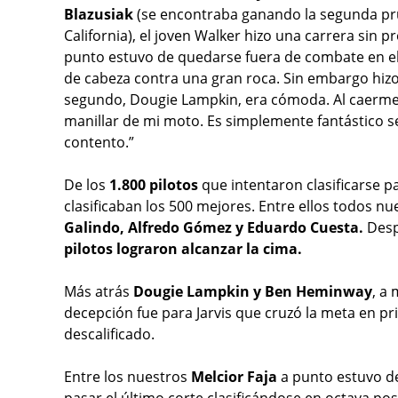
Blazusiak
(se encontraba ganando la segunda p
California), el joven Walker hizo una carrera si
punto estuvo de quedarse fuera de combate en e
de cabeza contra una gran roca. Sin embargo hizo
segundo, Dougie Lampkin, era cómoda. Al caerme 
manillar de mi moto. Es simplemente fantástico 
contento.”
De los
1.800 pilotos
que intentaron clasificarse pa
clasificaban los 500 mejores. Entre ellos todos n
Galindo, Alfredo Gómez y Eduardo Cuesta.
Desp
pilotos lograron alcanzar la cima.
Más atrás
Dougie Lampkin y Ben Heminway
, a
decepción fue para Jarvis que cruzó la meta en pr
descalificado.
Entre los nuestros
Melcior Faja
a punto estuvo de 
pasar el último corte clasificándose en octava pos