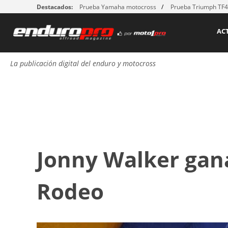
Destacados:
Prueba Yamaha motocross
Prueba Triumph TF
AC
La publicación digital del enduro y motocross
Jonny Walker gan
Rodeo