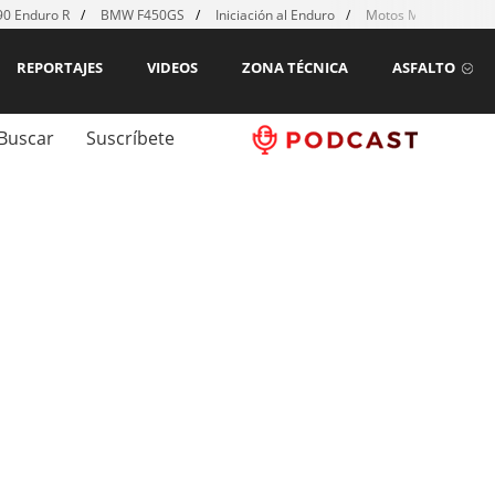
0 Enduro R
BMW F450GS
Iniciación al Enduro
Motos MX para emp
REPORTAJES
VIDEOS
ZONA TÉCNICA
ASFALTO
Buscar
Suscríbete