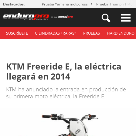
Destacados:
Prueba Yamaha motocross
Prueba Triumph TF450
SUSCRÍBETE
CILINDRADAS ¿RARAS?
PRUEBAS
HARD ENDURO
KTM Freeride E, la eléctrica
llegará en 2014
KTM ha anunciado la entrada en producción de
su primera moto eléctrica, la Freeride E.