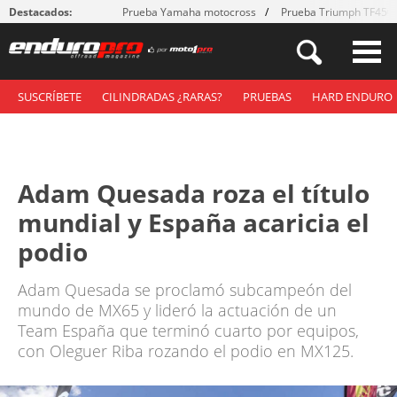
Destacados:
Prueba Yamaha motocross
Prueba Triumph TF450
SUSCRÍBETE
CILINDRADAS ¿RARAS?
PRUEBAS
HARD ENDURO
Adam Quesada roza el título
mundial y España acaricia el
podio
Adam Quesada se proclamó subcampeón del
mundo de MX65 y lideró la actuación de un
Team España que terminó cuarto por equipos,
con Oleguer Riba rozando el podio en MX125.