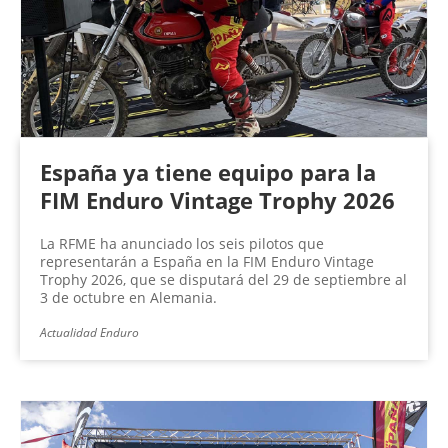
n
a
s
España ya tiene equipo para la
FIM Enduro Vintage Trophy 2026
La RFME ha anunciado los seis pilotos que
representarán a España en la FIM Enduro Vintage
Trophy 2026, que se disputará del 29 de septiembre al
3 de octubre en Alemania.
Actualidad Enduro