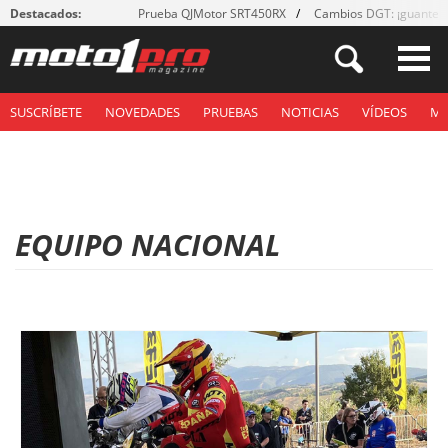
Destacados:
Prueba QJMotor SRT450RX
Cambios DGT: ¡guantes
SUSCRÍBETE
NOVEDADES
PRUEBAS
NOTICIAS
VÍDEOS
M
EQUIPO NACIONAL
P
á
g
i