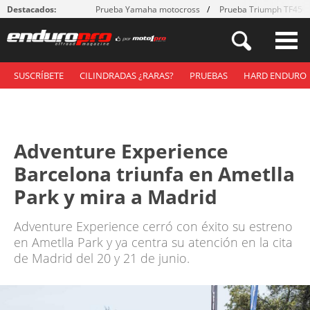
Destacados:
Prueba Yamaha motocross
Prueba Triumph TF450
SUSCRÍBETE
CILINDRADAS ¿RARAS?
PRUEBAS
HARD ENDURO
Adventure Experience
Barcelona triunfa en Ametlla
Park y mira a Madrid
Adventure Experience cerró con éxito su estreno
en Ametlla Park y ya centra su atención en la cita
de Madrid del 20 y 21 de junio.