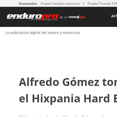
Destacados:
Prueba Yamaha motocross
Prueba Triumph TF
AC
La publicación digital del enduro y motocross
Alfredo Gómez to
el Hixpania Hard