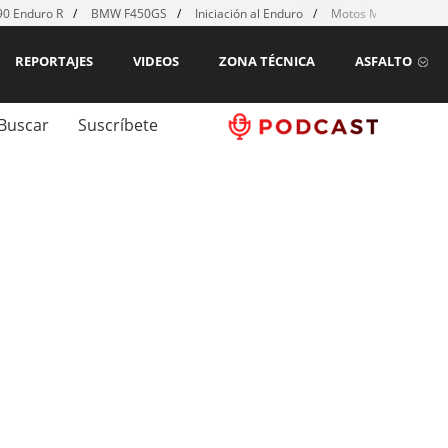
0 Enduro R
BMW F450GS
Iniciación al Enduro
Motos MX para emp
REPORTAJES
VIDEOS
ZONA TÉCNICA
ASFALTO
Buscar
Suscríbete