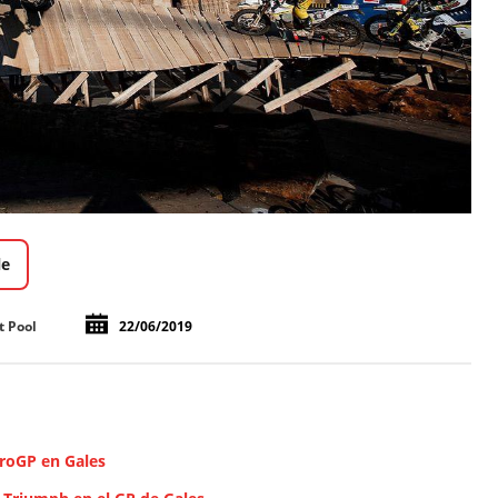
le
t Pool
22/06/2019
uroGP en Gales