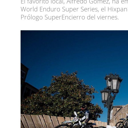
El favorito local, Alfredo Gómez, ha 
World Enduro Super Series, el Hixpani
Prólogo SuperEncierro del viernes.