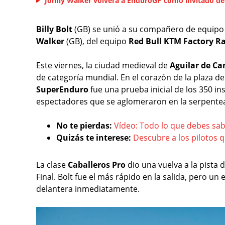
Jonny Walker volverá a EnduroGP como invitado de
Billy Bolt
(GB) se unió a su compañero de equipo
Walker
(GB), del equipo
Red Bull KTM Factory R
Este viernes, la ciudad medieval de
Aguilar de C
de categoría mundial. En el corazón de la plaza de
SuperEnduro
fue una prueba inicial de los 350 in
espectadores que se aglomeraron en la serpentea
No te pierdas:
Vídeo: Todo lo que debes sa
Quizás te interese:
Descubre a los pilotos 
La clase
Caballeros Pro
dio una vuelva a la pista d
Final. Bolt fue el más rápido en la salida, pero un
delantera inmediatamente.