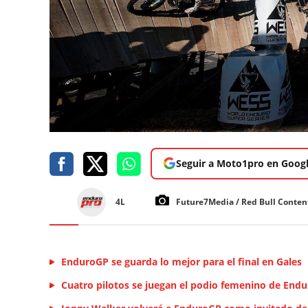
Seguir a Moto1pro en Goog
4L
Future7Media / Red Bull Conten
EnduroGP se guarda lo mejor para el final en Gales
Cuatro pilotos se juegan el podio femenino de End