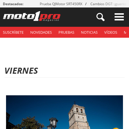
Destacados:
Prueba QJMotor SRT450RX
Cambios DGT: ¡guantes
SUSCRÍBETE
NOVEDADES
PRUEBAS
NOTICIAS
VÍDEOS
M
VIERNES