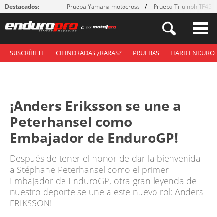
Destacados:
Prueba Yamaha motocross
Prueba Triumph TF450
SUSCRÍBETE
CILINDRADAS ¿RARAS?
PRUEBAS
HARD ENDURO
¡Anders Eriksson se une a
Peterhansel como
Embajador de EnduroGP!
Después de tener el honor de dar la bienvenida
a Stéphane Peterhansel como el primer
Embajador de EnduroGP, otra gran leyenda de
nuestro deporte se une a este nuevo rol: Anders
ERIKSSON!