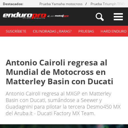
Destacados:
Prueba Yamaha motocross
Prueba Triumph TF450
SUSCRÍBETE
CILINDRADAS ¿RARAS?
PRUEBAS
HARD ENDURO
Antonio Cairoli regresa al
Mundial de Motocross en
Matterley Basin con Ducati
Antonio Cairoli regresa al MXGP en Matterley
Basin con Ducati, sumándose a Seewer y
Guadagnini para pilotar la tercera Desmo450 MX
del Aruba.it - Ducati Factory MX Team.